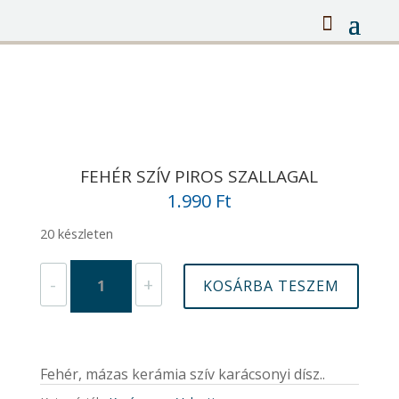
FEHÉR SZÍV PIROS SZALLAGAL
1.990
Ft
20 készleten
Fehér
-
+
KOSÁRBA TESZEM
Szív
piros
szallagal
mennyiség
Fehér, mázas kerámia szív karácsonyi dísz..