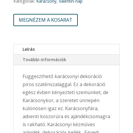
Kategóriák:
Karácsony
,
Valentin-nap
MEGNÉZEM A KOSARAT
Leírás
További információk
Függeszthető karácsonyi dekoráció
piros szaténszalaggal. Ez a dekoráció
egész évben kényezteti szemünket, de
Karácsonykor, a szeretet ünnepén
különösen igaz ez. Karácsonyfára,
adventi koszorúra és ajándékcsomagra
is rakható. Karácsonyi kézműves
ajándék, dekorációs kellék. Egyedi,