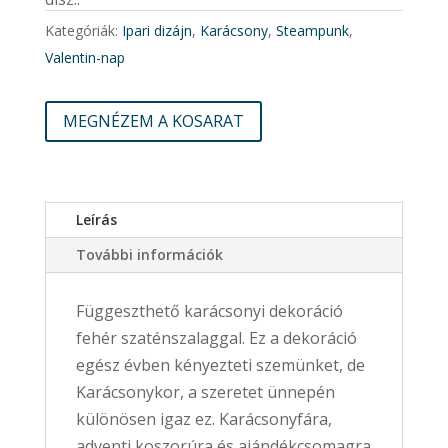
Kategóriák:
Ipari dizájn
,
Karácsony
,
Steampunk
,
Valentin-nap
MEGNÉZEM A KOSARAT
Leírás
További információk
Függeszthető karácsonyi dekoráció
fehér szaténszalaggal. Ez a dekoráció
egész évben kényezteti szemünket, de
Karácsonykor, a szeretet ünnepén
különösen igaz ez. Karácsonyfára,
adventi koszorúra és ajándékcsomagra