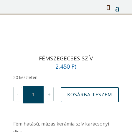
FÉMSZEGECSES SZÍV
2.450
Ft
20 készleten
Fémszegecses
-
+
KOSÁRBA TESZEM
Szív
mennyiség
Fém hatású, mázas kerámia szív karácsonyi
dísz..