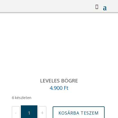
LEVELES BÖGRE
4.900
Ft
6 készleten
Leveles
-
+
KOSÁRBA TESZEM
bögre