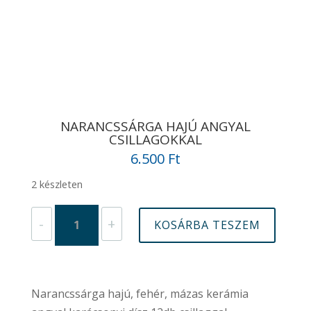
NARANCSSÁRGA HAJÚ ANGYAL
CSILLAGOKKAL
6.500
Ft
2 készleten
Narancssárga
-
+
KOSÁRBA TESZEM
hajú
angyal
csillagokkal
mennyiség
Narancssárga hajú, fehér, mázas kerámia