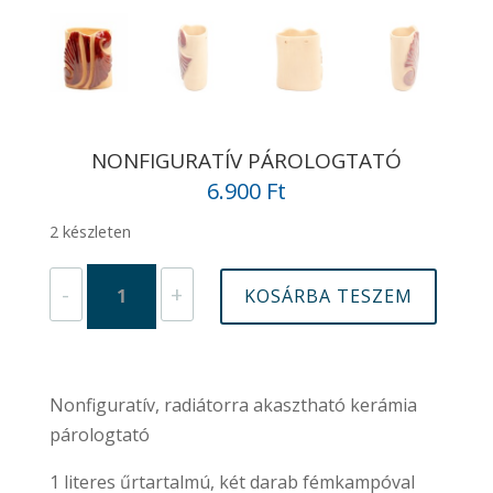
NONFIGURATÍV PÁROLOGTATÓ
6.900
Ft
2 készleten
Nonfiguratív
-
+
KOSÁRBA TESZEM
párologtató
mennyiség
Nonfiguratív, radiátorra akasztható kerámia
párologtató
1 literes űrtartalmú, két darab fémkampóval