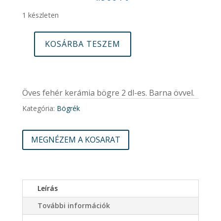
1 készleten
KOSÁRBA TESZEM
Öves
bögre
02
mennyiség
Öves fehér kerámia bögre 2 dl-es. Barna övvel.
Kategória:
Bögrék
MEGNÉZEM A KOSARAT
Leírás
További információk