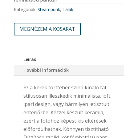
Kategóriák:
Steampunk
,
Tálak
MEGNÉZEM A KOSARAT
Leírás
További információk
Ez a kerek törtfehér színű kínáló tál
stílusosan illeszkedik minimalista, loft,
ipari design, vagy bármilyen letisztult
enteriőrbe. Kézzel készült kerámia,
ezért a fotóhoz képest kis eltérések
előfordulhatnak. Könnyen tisztítható.
Díszítése szolid, két fémhatású pánt,