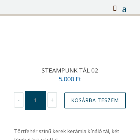
STEAMPUNK TÁL 02
5.000
Ft
Steampunk
-
+
KOSÁRBA TESZEM
tál
02
mennyiség
Törtfehér színű kerek kerámia kínáló tál, két
fémhatású pánttal.