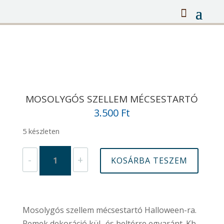
MOSOLYGÓS SZELLEM MÉCSESTARTÓ
3.500
Ft
5 készleten
Mosolygós
-
+
KOSÁRBA TESZEM
szellem
mécsestartó
mennyiség
Mosolygós szellem mécsestartó Halloween-ra.
Remek dekoráció kül- és beltérre egyaránt. Kb.