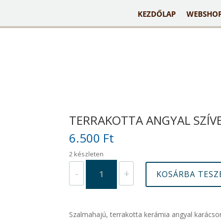
KEZDŐLAP
WEBSHO
TERRAKOTTA ANGYAL SZÍV
6.500
Ft
2 készleten
Terrakotta
-
+
KOSÁRBA TES
angyal
szívekkel
mennyiség
Szalmahajú, terrakotta kerámia angyal karácson