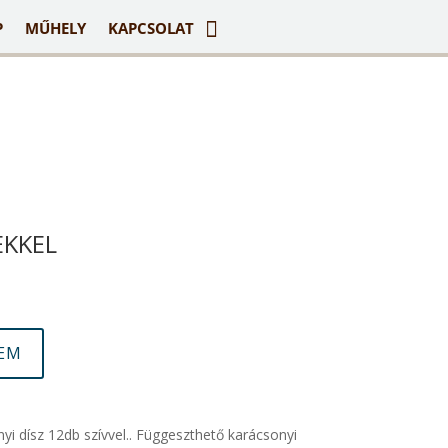
P
MŰHELY
KAPCSOLAT
EKKEL
ZEM
yi dísz 12db szívvel.. Függeszthető karácsonyi